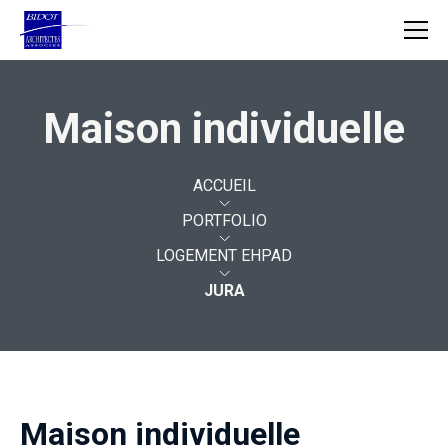
Maison individuelle
ACCUEIL
AGENCE
ACCUEIL
PORTFOLIO
MÉTIERS
LOGEMENT EHPAD
PROJETS
JURA
Maison individuelle